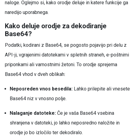
naloge. Oglejmo si, kako orodje deluje in katere funkcije ga
naredijo uporabnega.
Kako deluje orodje za dekodiranje
Base64?
Podatki, kodirani z Base64, se pogosto pojavijo pri delu z
API-ji, vgrajenimi datotekami v spletnih straneh, e-poštnimi
priponkami ali varnostnimi žetoni. To orodje sprejema
Base64 vhod v dveh oblikah:
Neposreden vnos besedila:
Lahko prilepite ali vnesete
Base64 niz v vnosno polje.
Nalaganje datoteke:
Če je vaša Base64 vsebina
shranjena v datoteki, jo lahko neposredno naložite in
orodje jo bo izločilo ter dekodiralo.