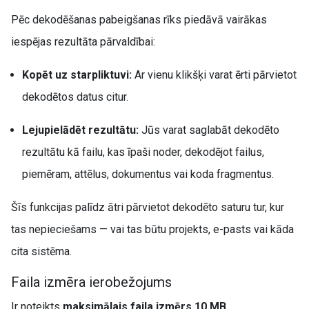
Pēc dekodēšanas pabeigšanas rīks piedāvā vairākas
iespējas rezultāta pārvaldībai:
Kopēt uz starpliktuvi:
Ar vienu klikšķi varat ērti pārvietot
dekodētos datus citur.
Lejupielādēt rezultātu:
Jūs varat saglabāt dekodēto
rezultātu kā failu, kas īpaši noder, dekodējot failus,
piemēram, attēlus, dokumentus vai koda fragmentus.
Šīs funkcijas palīdz ātri pārvietot dekodēto saturu tur, kur
tas nepieciešams — vai tas būtu projekts, e-pasts vai kāda
cita sistēma.
Faila izmēra ierobežojums
Ir noteikts
maksimālais faila izmērs 10 MB