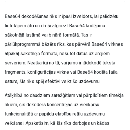
Base64 dekodēšanas rīks ir īpaši izveidots, lai palīdzētu
lietotājiem ātri un droši atgriezt Base64 kodējumu
sākotnējā lasāmā vai binārā formātā. Tas ir
pārlūkprogrammā bāzēts rīks, kas pārvērš Base64 virknes
atpakaļ sākotnējā formātā, nesūtot datus uz ārējiem
serveriem. Neatkarīgi no tā, vai jums ir jādekodē teksta
fragments, konfigurācijas virkne vai Base64 kodēta faila
saturs, šis rīks spēj efektīvi veikt šo uzdevumu.
Atšķirībā no daudziem sarežģītiem vai pārpildītiem tīmekļa
rīkiem, šis dekoders koncentrējas uz vienkāršu
funkcionalitāti ar papildu elastību reālu uzdevumu
veikšanai. Apskatīsim, kā šis rīks darbojas un kādas