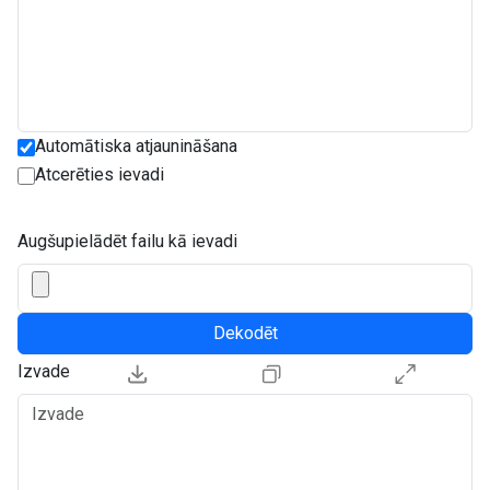
Automātiska atjaunināšana
Atcerēties ievadi
Augšupielādēt failu kā ievadi
Dekodēt
Izvade