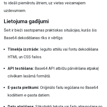
to ideāli piemērotu ātriem, uz vietas veicamajiem
uzdevumiem.
Lietojuma gadījumi
Šeit ir bieži sastopamas praktiskas situācijas, kurās šis
Base64 dekodēšanas rīks ir vērtīgs:
Tīmekļa izstrāde:
Iegulto attēlu vai fontu dekodēšana
HTML un CSS failos.
API testēšana:
Base64 API atbilžu pārvēršana atpakaļ
cilvēkam lasāmā formātā.
E-pasta pielikumi:
Oriģinālo failu iegūšana no Base64
kodētiem e-pasta datiem.
Datu atgūšana:
Sākotnējā teksta vai failu atjaunošana no