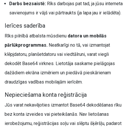
Darbs bezsaistē:
Rīks darbojas pat tad, ja jūsu interneta
savienojums ir vājš vai pārtraukts (ja lapa jau ir ielādēta).
Ierīces saderība
Rīks pilnībā atbalsta mūsdienu
datora un mobilās
pārlūkprogrammas.
Neatkarīgi no tā, vai izmantojat
klēpjdatoru, planšetdatoru vai viedtālruni, varat viegli
dekodēt Base64 virknes. Lietotāja saskarne pielāgojas
dažādiem ekrāna izmēriem un piedāvā pieskārienam
draudzīgas vadības mobilajām ierīcēm.
Nepieciešama konta reģistrācija
Jūs varat nekavējoties izmantot Base64 dekodēšanas rīku
bez konta izveides vai pieteikšanās. Nav lietošanas
ierobežojumu, reģistrācijas soļu vai slēptu šķēršļu, padarot