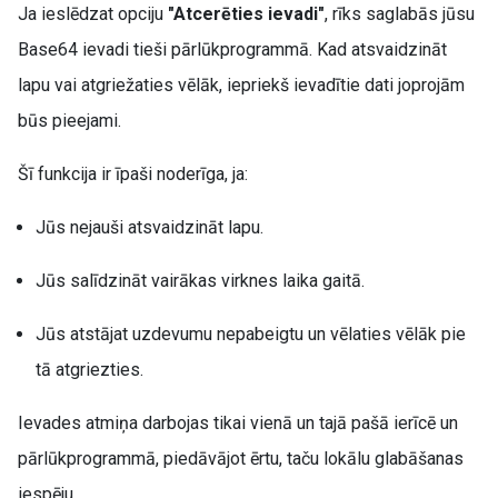
Ja ieslēdzat opciju
"Atcerēties ievadi"
, rīks saglabās jūsu
Base64 ievadi tieši pārlūkprogrammā. Kad atsvaidzināt
lapu vai atgriežaties vēlāk, iepriekš ievadītie dati joprojām
būs pieejami.
Šī funkcija ir īpaši noderīga, ja:
Jūs nejauši atsvaidzināt lapu.
Jūs salīdzināt vairākas virknes laika gaitā.
Jūs atstājat uzdevumu nepabeigtu un vēlaties vēlāk pie
tā atgriezties.
Ievades atmiņa darbojas tikai vienā un tajā pašā ierīcē un
pārlūkprogrammā, piedāvājot ērtu, taču lokālu glabāšanas
iespēju.