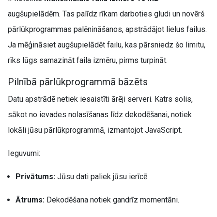
augšupielādēm. Tas palīdz rīkam darboties gludi un novērš
pārlūkprogrammas palēnināšanos, apstrādājot lielus failus.
Ja mēģināsiet augšupielādēt failu, kas pārsniedz šo limitu,
rīks lūgs samazināt faila izmēru, pirms turpināt.
Pilnībā pārlūkprogrammā bāzēts
Datu apstrādē netiek iesaistīti ārēji serveri. Katrs solis,
sākot no ievades nolasīšanas līdz dekodēšanai, notiek
lokāli jūsu pārlūkprogrammā, izmantojot JavaScript.
Ieguvumi:
Privātums:
Jūsu dati paliek jūsu ierīcē.
Ātrums:
Dekodēšana notiek gandrīz momentāni.