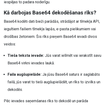
iespējas to padara noderīgu.
Kā darbojas Base64 dekodēšanas rīks?
Base64 kodēti dati bieži parādās, strādājot ar tīmekļa API,
iegultiem failiem tīmekļa lapās, e-pasta pielikumiem vai
drošības žetoniem. Šis rīks pieņem Base64 ievadi divos
veidos:
Tieša teksta ievade:
Jūs varat ielīmēt vai ierakstīt savu
Base64 virkni ievades laukā.
Faila augšupielāde:
Ja jūsu Base64 saturs ir saglabāts
failā, jūs varat to tieši augšupielādēt, un rīks to izvilks un
dekodēs.
Pēc ievades saņemšanas rīks to dekodē un parāda