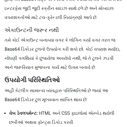
ઇન્ટરફેસ જુદી જુદી સ્ક્રીન સાઇઝ સાથે ઢળે છે અને મોબાઇલ
વપરાશકર્તાઓ માટે ટચ-ફ્રેન્ડલી નિયંત્રણો આપે છે.
એકાઉન્ટની જરૂર નથી
તમે કોઈ એકાઉન્ટ બનાવ્યા વગર કે લોગિન કર્યા વગર તરત જ
Base64 ડિકોડર ટૂલનો ઉપયોગ કરી શકો છો. કોઈ વપરાશ મર્યાદા,
નોંધણી પગથિયાં કે છુપાયેલા અવરોધો નથી, જે તે ટૂલને ઝડપી
અને જરૂરિયાત મુજબના કાર્ય માટે ઉત્તમ બનાવે છે.
ઉપયોગી પરિસ્થિતિઓ
અહીં કેટલીક સામાન્ય વ્યવહારુ પરિસ્થિતિઓ છે જ્યાં આ
Base64 ડિકોડર ટૂલ મૂલ્યવાન સાબિત થાય છે:
વેબ ડેવલપમેન્ટ:
HTML અને CSS ફાઇલોમાં એમ્બેડ થયેલી
છબીઓ અથવા ફૉન્ટ્સ ડિકોડ કરવી.