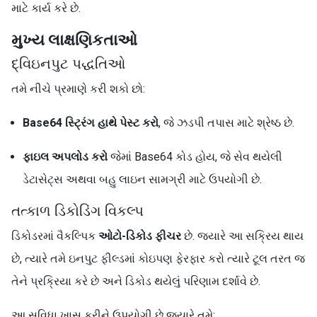
માટે કાર્ય કરે છે.
મુખ્ય લાક્ષણિકતાઓ
દ્વિઇનપુટ પદ્ધતિઓ
તમે નીચે પ્રમાણે કરી શકો છો:
Base64 સ્ટ્રિંગ હાથે પેસ્ટ કરો
, જે ઝડપી તપાસ માટે શ્રેષ્ઠ છે.
ફાઇલ અપલોડ કરો
જેમાં Base64 કોડ હોય, જે સેવ થયેલી
ડેટાસેટ્સ અથવા બહુ લાઇન સામગ્રી માટે ઉપયોગી છે.
તત્કાળ ડિકોડિંગ વિકલ્પ
ડિકોડરમાં વૈકલ્પિક
ઓટો-ડિકોડ ફીચર
છે. જ્યારે આ સક્રિય થાય
છે, ત્યારે તમે ઇનપુટ ફીલ્ડમાં કોઇપણ ફેરફાર કરો ત્યારે ટૂલ તરત જ
તેને પ્રક્રિયા કરે છે અને ડિકોડ થયેલું પરિણામ દર્શાવે છે.
આ સુવિધા ખાસ કરીને ઉપયોગી છે જ્યારે તમે: