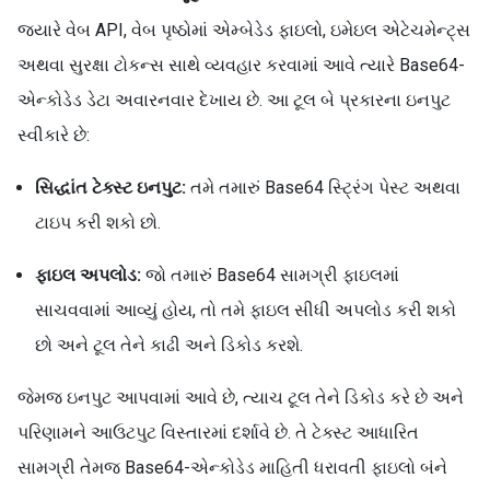
જ્યારે વેબ API, વેબ પૃષ્ઠોમાં એમ્બેડેડ ફાઇલો, ઇમેઇલ એટેચમેન્ટ્સ
અથવા સુરક્ષા ટોકન્સ સાથે વ્યવહાર કરવામાં આવે ત્યારે Base64-
એન્કોડેડ ડેટા અવારનવાર દેખાય છે. આ ટૂલ બે પ્રકારના ઇનપુટ
સ્વીકારે છે:
સિદ્ધાંત ટેક્સ્ટ ઇનપુટ:
તમે તમારું Base64 સ્ટ્રિંગ પેસ્ટ અથવા
ટાઇપ કરી શકો છો.
ફાઇલ અપલોડ:
જો તમારું Base64 સામગ્રી ફાઇલમાં
સાચવવામાં આવ્યું હોય, તો તમે ફાઇલ સીધી અપલોડ કરી શકો
છો અને ટૂલ તેને કાઢી અને ડિકોડ કરશે.
જેમજ ઇનપુટ આપવામાં આવે છે, ત્યાચ ટૂલ તેને ડિકોડ કરે છે અને
પરિણામને આઉટપુટ વિસ્તારમાં દર્શાવે છે. તે ટેક્સ્ટ આધારિત
સામગ્રી તેમજ Base64-એન્કોડેડ માહિતી ધરાવતી ફાઇલો બંને