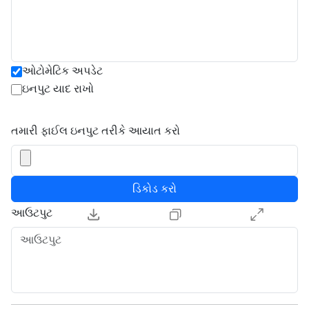
ઓટોમેટિક અપડેટ
ઇનપુટ યાદ રાખો
તમારી ફાઈલ ઇનપુટ તરીકે આયાત કરો
ડિકોડ કરો
આઉટપુટ