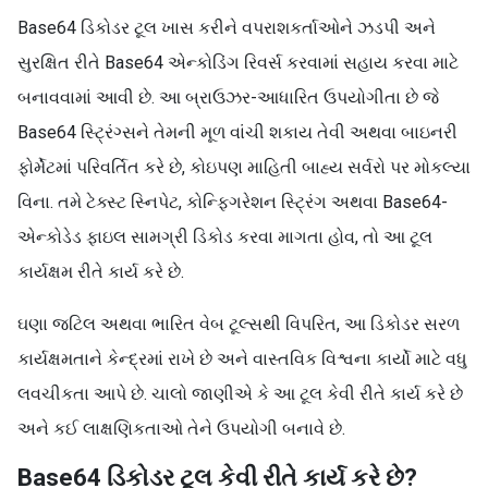
Base64 ડિકોડર ટૂલ ખાસ કરીને વપરાશકર્તાઓને ઝડપી અને
સુરક્ષિત રીતે Base64 એન્કોડિંગ રિવર્સ કરવામાં સહાય કરવા માટે
બનાવવામાં આવી છે. આ બ્રાઉઝર-આધારિત ઉપયોગીતા છે જે
Base64 સ્ટ્રિંગ્સને તેમની મૂળ વાંચી શકાય તેવી અથવા બાઇનરી
ફોર્મેટમાં પરિવર્તિત કરે છે, કોઇપણ માહિતી બાહ્ય સર્વરો પર મોકલ્યા
વિના. તમે ટેક્સ્ટ સ્નિપેટ, કોન્ફિગરેશન સ્ટ્રિંગ અથવા Base64-
એન્કોડેડ ફાઇલ સામગ્રી ડિકોડ કરવા માગતા હોવ, તો આ ટૂલ
કાર્યક્ષમ રીતે કાર્ય કરે છે.
ઘણા જટિલ અથવા ભારિત વેબ ટૂલ્સથી વિપરિત, આ ડિકોડર સરળ
કાર્યક્ષમતાને કેન્દ્રમાં રાખે છે અને વાસ્તવિક વિશ્વના કાર્યો માટે વધુ
લવચીકતા આપે છે. ચાલો જાણીએ કે આ ટૂલ કેવી રીતે કાર્ય કરે છે
અને કઈ લાક્ષણિકતાઓ તેને ઉપયોગી બનાવે છે.
Base64 ડિકોડર ટૂલ કેવી રીતે કાર્ય કરે છે?