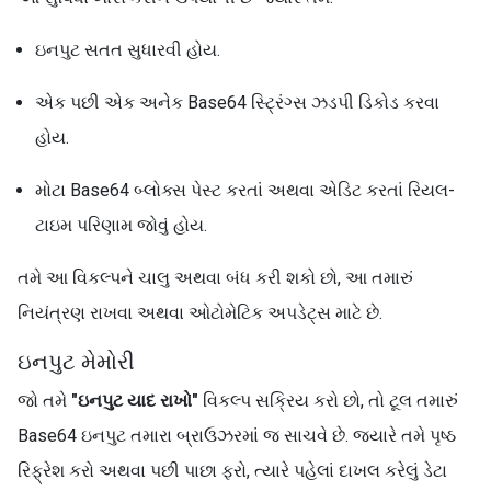
ઇનપુટ સતત સુધારવી હોય.
એક પછી એક અનેક Base64 સ્ટ્રિંગ્સ ઝડપી ડિકોડ કરવા
હોય.
મોટા Base64 બ્લોક્સ પેસ્ટ કરતાં અથવા એડિટ કરતાં રિયલ-
ટાઇમ પરિણામ જોવું હોય.
તમે આ વિકલ્પને ચાલુ અથવા બંધ કરી શકો છો, આ તમારું
નિયંત્રણ રાખવા અથવા ઓટોમેટિક અપડેટ્સ માટે છે.
ઇનપુટ મેમોરી
જો તમે
"ઇનપુટ યાદ રાખો"
વિકલ્પ સક્રિય કરો છો, તો ટૂલ તમારું
Base64 ઇનપુટ તમારા બ્રાઉઝરમાં જ સાચવે છે. જ્યારે તમે પૃષ્ઠ
રિફ્રેશ કરો અથવા પછી પાછા ફરો, ત્યારે પહેલાં દાખલ કરેલું ડેટા