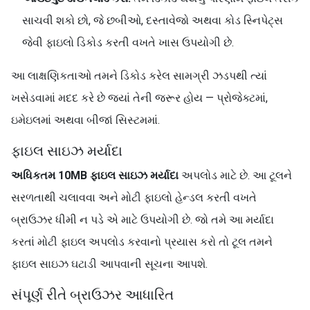
સાચવી શકો છો, જે છબીઓ, દસ્તાવેજો અથવા કોડ સ્નિપેટ્સ
જેવી ફાઇલો ડિકોડ કરતી વખતે ખાસ ઉપયોગી છે.
આ લાક્ષણિકતાઓ તમને ડિકોડ કરેલ સામગ્રી ઝડપથી ત્યાં
ખસેડવામાં મદદ કરે છે જ્યાં તેની જરૂર હોય — પ્રોજેક્ટમાં,
ઇમેઇલમાં અથવા બીજાં સિસ્ટમમાં.
ફાઇલ સાઇઝ મર્યાદા
અધિકતમ 10MB ફાઇલ સાઇઝ મર્યાદા
અપલોડ માટે છે. આ ટૂલને
સરળતાથી ચલાવવા અને મોટી ફાઇલો હેન્ડલ કરતી વખતે
બ્રાઉઝર ધીમી ન પડે એ માટે ઉપયોગી છે. જો તમે આ મર્યાદા
કરતાં મોટી ફાઇલ અપલોડ કરવાનો પ્રયાસ કરો તો ટૂલ તમને
ફાઇલ સાઇઝ ઘટાડી આપવાની સૂચના આપશે.
સંપૂર્ણ રીતે બ્રાઉઝર આધારિત