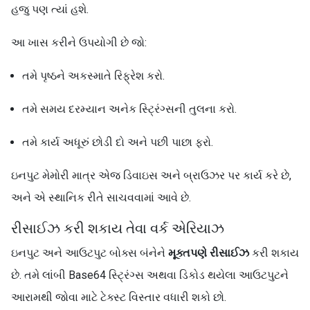
હજુ પણ ત્યાં હશે.
આ ખાસ કરીને ઉપયોગી છે જો:
તમે પૃષ્ઠને અકસ્માતે રિફ્રેશ કરો.
તમે સમય દરમ્યાન અનેક સ્ટ્રિંગ્સની તુલના કરો.
તમે કાર્ય અધૂરું છોડી દો અને પછી પાછા ફરો.
ઇનપુટ મેમોરી માત્ર એજ ડિવાઇસ અને બ્રાઉઝર પર કાર્ય કરે છે,
અને એ સ્થાનિક રીતે સાચવવામાં આવે છે.
રીસાઈઝ કરી શકાય તેવા વર્ક એરિયાઝ
ઇનપુટ અને આઉટપુટ બોક્સ બંનેને
મૂક્તપણે રીસાઈઝ
કરી શકાય
છે. તમે લાંબી Base64 સ્ટ્રિંગ્સ અથવા ડિકોડ થયેલા આઉટપુટને
આરામથી જોવા માટે ટેક્સ્ટ વિસ્તાર વધારી શકો છો.