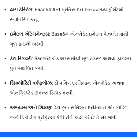
API ટેસ્ટિંગ:
Base64 API પ્રતિસાદને માનવવાચ્ય ફોર્મેટમાં
રૂપાંતરિત કરવું.
ઇમેઇલ એટેચમેન્ટ્સ:
Base64-એન્કોડેડ ઇમેઇલ પેઝલોડમાંથી
મૂળ ફાઇલો કાઢવી.
ડેટા રિકવરી:
Base64 બેકઅપ્સમાંથી મૂળ ટેક્સ્ટ અથવા ફાઇલ્સ
પુનઃસ્થાપિત કરવી.
સિક્યોરિટી વર્કફ્લોઝ:
ડીબગિંગ દરમિયાન એન્કોડેડ અથવા
એનક્રિપ્ટેડ ટોકન્સ ડિકોડ કરવી.
અભ્યાસ અને શિક્ષણ:
ડેટા ટ્રાન્સમિશન દરમિયાન એન્કોડિંગ
અને ડિકોડિંગ પ્રક્રિયા કેવી રીતે કાર્ય કરે છે તે સમજવી.