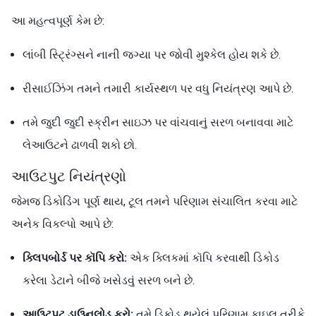
આ મહત્વપૂર્ણ કેમ છે:
લાંબી સ્ટ્રિંગ્સને નાની જગ્યા પર જોવી મુશ્કેલ હોય શકે છે.
રીસાઈઝિંગ તમને તમારી કાર્યસ્થળ પર વધુ નિયંત્રણ આપે છે.
તમે જુદી જુદી સ્ક્રીન સાઇઝ પર વાંચવાનું સરળ બનાવવા માટે
લેઆઉટને ઢાળવી શકો છો.
આઉટપુટ નિયંત્રણો
જેમજ ડિકોડિંગ પૂર્ણ થાય, ટૂલ તમને પરિણામ સંચાલિત કરવા માટે
અનેક વિકલ્પો આપે છે:
ક્લિપબોર્ડ પર કૉપિ કરો:
એક ક્લિકમાં કૉપિ કરવાથી ડિકોડ
કરેલા ડેટાને બીજે ખસેડવું સરળ બને છે.
આઉટપુટ ડાઉનલોડ કરો:
તમે ડિકોડ થયેલું પરિણામ ફાઇલ તરીકે