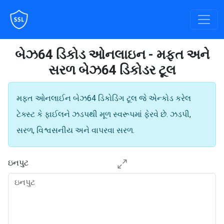
બેઝ64 ડિકોડ ઓનલાઇન - મફત અને
સરળ બેઝ64 ડિકોડર ટૂલ
મફત ઓનલાઈન બેઝ64 ડિકોડિંગ ટૂલ જે એન્કોડ કરેલ
ટેક્સ્ટ કે ફાઈલને ઝડપથી મૂળ સ્વરૂપમાં ફેરવે છે. ઝડપી,
સરળ, વિશ્વસનીય અને વાપરવા સરળ.
ઇનપુટ