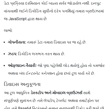
ડેટા પ્રક્રિયા દરમિયાન કોઈ બાહ્ય સર્વર જોડાયેલ નથી. ઇનપુટ
વાંચવાથી લઈને ડિકોડિંગ સુધીનો દરેક પગથિયું તમારા બ્રાઉઝરમાં
જ JavaScript દ્વારા થાય છે.
લાભો:
ગોપનીયતા:
તમારું ડેટા તમારા ડિવાઇસ પર જ રહે છે.
ઝડપ:
ડિકોડિંગ લગભગ તરત થાય છે.
ઓફલાઇન તૈયારીઃ
જો પૃષ્ઠ પહેલેથી લોડ થયેલું હોય તો કમજોર
અથવા બંધ ઈન્ટરનેટ કનેક્શન હોવા છતાં ટૂલ કાર્ય કરે છે.
ડિવાઇસ અનુકૂળતા
આ ટૂલ આધુનિક
ડેસ્કટોપ અને મોબાઇલ બ્રાઉઝર્સ
સાથે
સંપૂર્ણપણે સુસંગત છે. તમે લૅપટોપ, ટેબલેટ અથવા સ્માર્ટફોન પર
હોવ, તમે Base64 સ્ટ્રિંગ્સને સમાન સરળતાથી ડિકોડ કરી શકો છો.