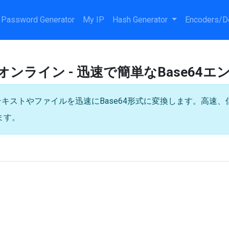
Password Generator
My IP
Hash Generator
Encoders/D
オンライン - 迅速で簡単なBase64
テキストやファイルを迅速にBase64形式に変換します。高速
ます。