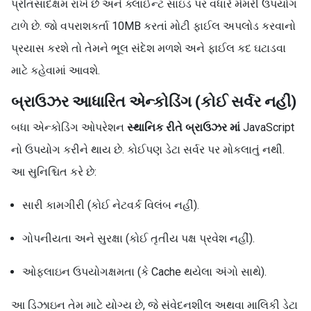
પ્રતિસાદક્ષમ રાખે છે અને ક્લાઈન્ટ સાઇડ પર વધારે મેમરી ઉપયોગ
ટાળે છે. જો વપરાશકર્તા 10MB કરતાં મોટી ફાઈલ અપલોડ કરવાનો
પ્રયાસ કરશે તો તેમને ભૂલ સંદેશ મળશે અને ફાઈલ કદ ઘટાડવા
માટે કહેવામાં આવશે.
બ્રાઉઝર આધારિત એન્કોડિંગ (કોઈ સર્વર નહીં)
બધા એન્કોડિંગ ઓપરેશન
સ્થાનિક રીતે બ્રાઉઝર માં
JavaScript
નો ઉપયોગ કરીને થાય છે. કોઈપણ ડેટા સર્વર પર મોકલાતું નથી.
આ સુનિશ્ચિત કરે છે:
સારી કામગીરી (કોઈ નેટવર્ક વિલંબ નહીં).
ગોપનીયતા અને સુરક્ષા (કોઈ તૃતીય પક્ષ પ્રવેશ નહીં).
ઓફલાઇન ઉપયોગક્ષમતા (કે Cache થયેલા અંગો સાથે).
આ ડિઝાઇન તેમ માટે યોગ્ય છે, જે સંવેદનશીલ અથવા માલિકી ડેટા