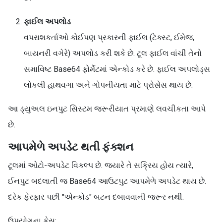
ફાઈલ અપલોડ
વપરાશકર્તાઓ કોઈપણ પ્રકારની ફાઈલ (ટેક્સ્ટ, ઈમેજ,
બાયનરી વગેરે) અપલોડ કરી શકે છે. ટૂલ ફાઈલ વાંચી તેનો
સમાવિષ્ટ Base64 ફોર્મેટમાં એન્કોડ કરે છે. ફાઈલ અપલોડ્સ
લોકલી હાથવગા અને ગોપનીયતા માટે પ્રોસેસ થાય છે.
આ ડ્યુઅલ ઇનપુટ સિસ્ટમ જરૂરીયાત પ્રમાણે લવચીકતા આપે
છે.
આપમેળે અપડેટ થતી ફંક્શન
ટૂલમાં ઓટો-અપડેટ વિકલ્પ છે. જ્યારે તે સક્રિય હોય ત્યારે,
ઈનપુટ બદલાતી જ Base64 આઉટપુટ આપમેળે અપડેટ થાય છે.
દરેક ફેરફાર પછી "એન્કોડ" બટન દબાવવાની જરૂર નથી.
ઉપયોગના કેસ: