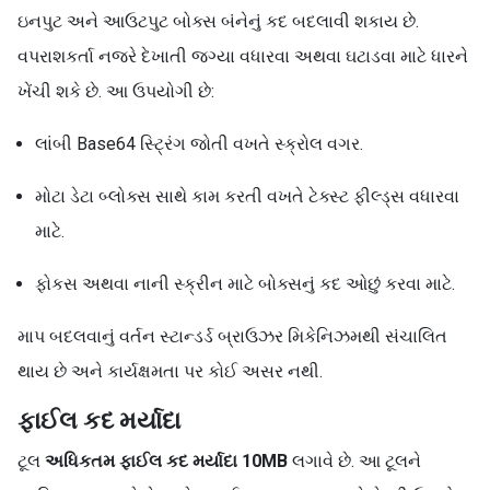
ઇનપુટ અને આઉટપુટ બોક્સ બંનેનું કદ બદલાવી શકાય છે.
વપરાશકર્તા નજરે દેખાતી જગ્યા વધારવા અથવા ઘટાડવા માટે ધારને
ખેંચી શકે છે. આ ઉપયોગી છે:
લાંબી Base64 સ્ટ્રિંગ જોતી વખતે સ્ક્રોલ વગર.
મોટા ડેટા બ્લોક્સ સાથે કામ કરતી વખતે ટેક્સ્ટ ફીલ્ડ્સ વધારવા
માટે.
ફોકસ અથવા નાની સ્ક્રીન માટે બોક્સનું કદ ઓછું કરવા માટે.
માપ બદલવાનું વર્તન સ્ટાન્ડર્ડ બ્રાઉઝર મિકેનિઝમથી સંચાલિત
થાય છે અને કાર્યક્ષમતા પર કોઈ અસર નથી.
ફાઈલ કદ મર્યાદા
ટૂલ
અધિકતમ ફાઈલ કદ મર્યાદા 10MB
લગાવે છે. આ ટૂલને