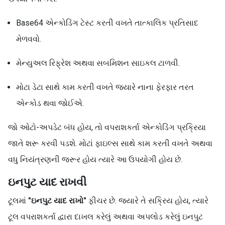
Base64 એન્કોડિંગ ટેસ્ટ કરતી વખતે તાત્કાલિક પ્રતિસાદ
મેળવવો.
મેન્યુઅલ રિફ્રેશ અથવા સબમિશન સાઇકલ ટાળવી.
મોટા ડેટા સાથે કામ કરતી વખતે જ્યારે નાના ફેરફાર તરત
એન્કોડ થવા જોઈએ.
જો ઓટો-અપડેટ બંધ હોય, તો વપરાશકર્તા એન્કોડિંગ પ્રક્રિયા
જાતે શરૂ કરવી પડશે. મોટાં ફાઇલ્સ સાથે કામ કરતી વખતે અથવા
વધુ નિયંત્રણની જરૂર હોય ત્યારે આ ઉપયોગી હોય છે.
ઇનપુટ યાદ રાખવી
ટૂલમાં
"ઇનપુટ યાદ રાખો"
ફીચર છે. જ્યારે તે સક્રિય હોય, ત્યારે
ટૂલ વપરાશકર્તા દ્વારા દાખલ કરેલું અથવા અપલોડ કરેલું ઇનપુટ