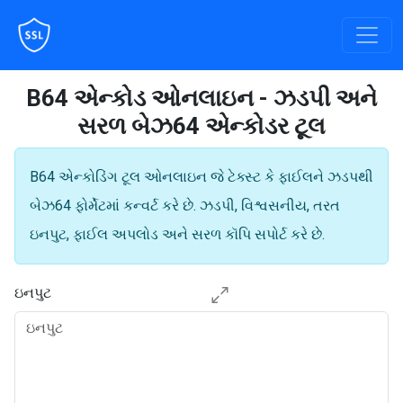
B64 એન્કોડ ઓનલાઇન - ઝડપી અને
સરળ બેઝ64 એન્કોડર ટૂલ
B64 એન્કોડિંગ ટૂલ ઓનલાઇન જે ટેક્સ્ટ કે ફાઈલને ઝડપથી
બેઝ64 ફોર્મેટમાં કન્વર્ટ કરે છે. ઝડપી, વિશ્વસનીય, તરત
ઇનપુટ, ફાઈલ અપલોડ અને સરળ કૉપિ સપોર્ટ કરે છે.
ઇનપુટ