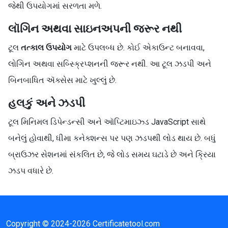
જેથી ઉપયોગમાં સરળતા મળે.
લૉગિન અથવા સાઇનઅપની જરૂર નથી
ટૂલ
તત્કાલ ઉપયોગ
માટે ઉપલબ્ધ છે. કોઈ એકાઉન્ટ બનાવવા,
લોગિન અથવા સબ્સ્ક્રિપ્શનની જરૂર નથી. આ ટૂલ ઝડપી અને
બિનબાધિત ઍક્સેસ માટે ખુલ્લું છે.
હલકું અને ઝડપી
ટૂલ મિનિમલ ડિપેન્ડન્સી અને ઑપ્ટિમાઇઝ્ડ JavaScript સાથે
બનેલું હોવાથી, ધીમા કનેક્શન્સ પર પણ ઝડપથી લોડ થાય છે. બધું
બ્રાઉઝર સેશનમાં સંકલિત છે, જે લોડ સમય ઘટાડે છે અને ક્રિયા
ઝડપ વધારે છે.
Copyright © 2024-2026 Certificatetool.com