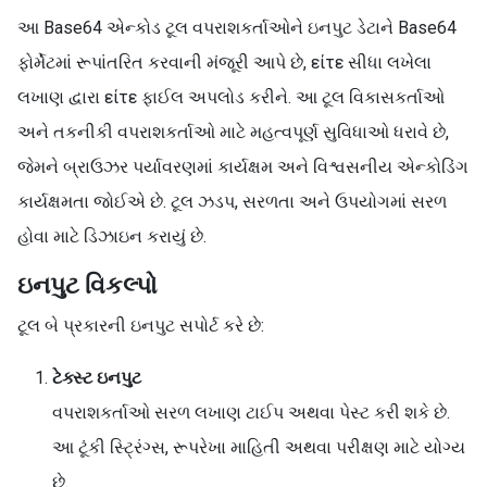
આ Base64 એન્કોડ ટૂલ વપરાશકર્તાઓને ઇનપુટ ડેટાને Base64
ફોર્મેટમાં રૂપાંતરિત કરવાની મંજૂરી આપે છે, είτε સીધા લખેલા
લખાણ દ્વારા είτε ફાઈલ અપલોડ કરીને. આ ટૂલ વિકાસકર્તાઓ
અને તકનીકી વપરાશકર્તાઓ માટે મહત્વપૂર્ણ સુવિધાઓ ધરાવે છે,
જેમને બ્રાઉઝર પર્યાવરણમાં કાર્યક્ષમ અને વિશ્વસનીય એન્કોડિંગ
કાર્યક્ષમતા જોઈએ છે. ટૂલ ઝડપ, સરળતા અને ઉપયોગમાં સરળ
હોવા માટે ડિઝાઇન કરાયું છે.
ઇનપુટ વિકલ્પો
ટૂલ બે પ્રકારની ઇનપુટ સપોર્ટ કરે છે:
ટેક્સ્ટ ઇનપુટ
વપરાશકર્તાઓ સરળ લખાણ ટાઈપ અથવા પેસ્ટ કરી શકે છે.
આ ટૂંકી સ્ટ્રિંગ્સ, રૂપરેખા માહિતી અથવા પરીક્ષણ માટે યોગ્ય
છે.