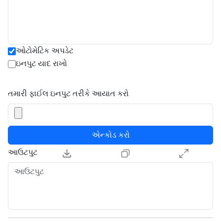
ઓટોમેટિક અપડેટ
ઇનપુટ યાદ રાખો
તમારી ફાઈલ ઇનપુટ તરીકે આયાત કરો
એન્કોડ કરો
આઉટપુટ