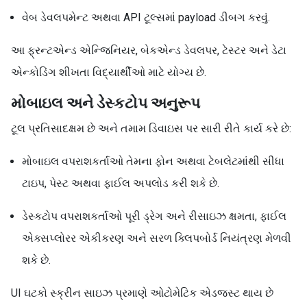
વેબ ડેવલપમેન્ટ અથવા API ટૂલ્સમાં payload ડીબગ કરવું.
આ ફ્રન્ટએન્ડ એન્જિનિયર, બેકએન્ડ ડેવલપર, ટેસ્ટર અને ડેટા
એન્કોડિંગ શીખતા વિદ્યાર્થીઓ માટે યોગ્ય છે.
મોબાઇલ અને ડેસ્કટોપ અનુરૂપ
ટૂલ પ્રતિસાદક્ષમ છે અને તમામ ડિવાઇસ પર સારી રીતે કાર્ય કરે છે:
મોબાઇલ વપરાશકર્તાઓ તેમના ફોન અથવા ટેબલેટમાંથી સીધા
ટાઇપ, પેસ્ટ અથવા ફાઈલ અપલોડ કરી શકે છે.
ડેસ્કટોપ વપરાશકર્તાઓ પૂરી ડ્રેગ અને રીસાઇઝ ક્ષમતા, ફાઈલ
એક્સપ્લોરર એકીકરણ અને સરળ ક્લિપબોર્ડ નિયંત્રણ મેળવી
શકે છે.
UI ઘટકો સ્ક્રીન સાઇઝ પ્રમાણે ઓટોમેટિક એડજસ્ટ થાય છે