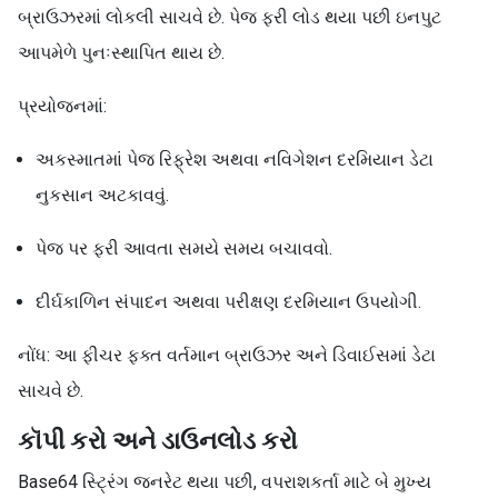
બ્રાઉઝરમાં લોકલી સાચવે છે. પેજ ફરી લોડ થયા પછી ઇનપુટ
આપમેળે પુનઃસ્થાપિત થાય છે.
પ્રયોજનમાં:
અકસ્માતમાં પેજ રિફ્રેશ અથવા નવિગેશન દરમિયાન ડેટા
નુકસાન અટકાવવું.
પેજ પર ફરી આવતા સમયે સમય બચાવવો.
દીર્ઘકાળિન સંપાદન અથવા પરીક્ષણ દરમિયાન ઉપયોગી.
નોંધ: આ ફીચર ફક્ત વર્તમાન બ્રાઉઝર અને ડિવાઈસમાં ડેટા
સાચવે છે.
કૉપી કરો અને ડાઉનલોડ કરો
Base64 સ્ટ્રિંગ જનરેટ થયા પછી, વપરાશકર્તા માટે બે મુખ્ય