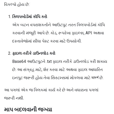
વિકલ્પો હોય છે:
ક્લિપબોર્ડમાં કૉપિ કરો
એક બટન વપરાશકર્તાને આઉટપુટ તરત ક્લિપબોર્ડમાં કૉપિ
કરવાની મંજૂરી આપે છે. કોડ, રૂપરેખા ફાઇલ્સ, API અથવા
દસ્તાવેજોમાં સીધા પેસ્ટ કરવા માટે ઉપયોગી.
ફાઇલ તરીકે ડાઉનલોડ કરો
Base64 આઉટપુટને .txt ફાઇલ તરીકે ડાઉનલોડ કરી શકાય
છે. આ સંગ્રહ માટે, શેર કરવા માટે અથવા ફાઇલ આધારિત
ઇનપુટ જરૂરી હોય તેવા સિસ્ટમ્સમાં મોકલવા માટે আদর্শ છે.
આ પગલાં એક જ ક્લિકમાં કાર્ય કરે છે અને વધારાના પગલાં
જરૂરી નથી.
માપ બદલવાની જગ્યા