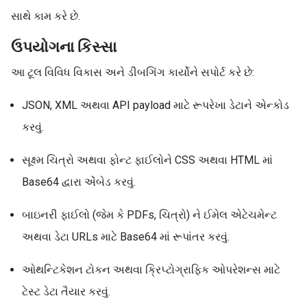
સાથે કામ કરે છે.
ઉપયોગના કિસ્સા
આ ટૂલ વિવિધ વિકાસ અને ડીબગિંગ કાર્યોને સપોર્ટ કરે છે:
JSON, XML અથવા API payload માટે રૂપરેખા ડેટાને એન્કોડ
કરવું.
સૂક્ષ્મ ચિત્રો અથવા ફોન્ટ ફાઈલોને CSS અથવા HTML માં
Base64 દ્વારા એંબેડ કરવું.
બાઇનરી ફાઈલો (જેમ કે PDFs, ચિત્રો) ને ઈમેલ એટેચમેન્ટ
અથવા ડેટા URLs માટે Base64 માં રૂપાંતર કરવું.
ઓથન્ટિકેશન ટોકન અથવા ક્રિપ્ટોગ્રાફિક ઓપરેશન્સ માટે
ટેસ્ટ ડેટા તૈયાર કરવું.