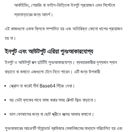
আর্কাইভিং, শেয়ারিং বা ফাইল-ভিত্তিক ইনপুট প্রয়োজন এমন সিস্টেমে
স্থানান্তরের জন্য আদর্শ।
এই কাজগুলো একক ক্লিকে সম্পাদিত হয় এবং অতিরিক্ত কোনো ধাপের প্রয়োজন
হয় না।
ইনপুট এবং আউটপুট এরিয়া পুনঃআকারযোগ্য
ইনপুট ও আউটপুট বক্স দুইটিই পুনঃআকারযোগ্য। ব্যবহারকারীরা দৃশ্যমান স্থান
বাড়াতে বা কমাতে এজগুলো টেনে নিতে পারেন। এটি জন্য উপকারী:
স্ক্রোল না করেই দীর্ঘ Base64 স্ট্রিং দেখা।
বড় ডেটা ব্লকের সাথে কাজ করার সময় টেক্সট ফিল্ড বাড়ানো।
ভাল ফোকাসের জন্য বা ছোট স্ক্রীনে বক্সের আকার কমানো।
পুনঃআকারের আচরণটি স্ট্যান্ডার্ড ব্রাউজার মেকানিজমের মাধ্যমে পরিচালিত হয় এবং