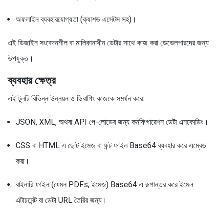
অফলাইন ব্যবহারযোগ্যতা (ক্যাশড এসেটস সহ)।
এই ডিজাইন সংবেদনশীল বা মালিকানাধীন ডেটার সাথে কাজ করা ডেভেলপারদের জন্য
উপযুক্ত।
ব্যবহার ক্ষেত্র
এই টুলটি বিভিন্ন উন্নয়ন ও ডিবাগিং কাজকে সমর্থন করে:
JSON, XML, অথবা API পে-লোডের জন্য কনফিগারেশন ডেটা এনকোডিং।
CSS বা HTML এ ছোট ইমেজ বা ফন্ট ফাইল Base64 ব্যবহার করে এম্বেড
করা।
বাইনারি ফাইল (যেমন PDFs, ইমেজ) Base64 এ রূপান্তর করে ইমেল
এটাচমেন্ট বা ডেটা URL তৈরির জন্য।