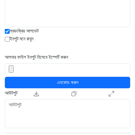
স্বয়ংক্রিয় আপডেট
ইনপুট মনে রাখুন
আপনার ফাইল ইনপুট হিসেবে ইম্পোর্ট করুন
এনকোড করুন
আউটপুট