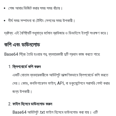
পেজ আবার ভিজিট করার সময় সময় বাঁচায়।
দীর্ঘ সময় সম্পাদনা বা টেস্টিং সেশনের সময় উপকারী।
দ্রষ্টব্য: এই বৈশিষ্ট্যটি শুধুমাত্র বর্তমান ব্রাউজার ও ডিভাইসে ইনপুট সংরক্ষণ করে।
কপি এবং ডাউনলোড
Base64 স্ট্রিং তৈরি হওয়ার পর, ব্যবহারকারী দুটি প্রধান কাজ করতে পারে:
ক্লিপবোর্ডে কপি করুন
একটি বোতাম ব্যবহারকারীকে আউটপুট তাত্ক্ষণিকভাবে ক্লিপবোর্ডে কপি করতে
দেয়। কোড, কনফিগারেশন ফাইল, API, বা ডকুমেন্টেশনে সরাসরি পেস্ট করার
জন্য উপকারী।
ফাইল হিসেবে ডাউনলোড করুন
Base64 আউটপুট .txt ফাইল হিসেবে ডাউনলোড করা যায়। এটি