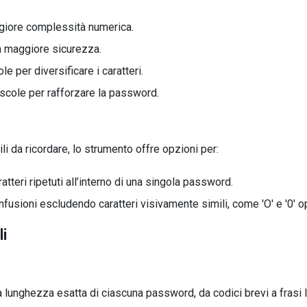
ggiore complessità numerica.
na maggiore sicurezza.
e per diversificare i caratteri.
uscole per rafforzare la password.
li da ricordare, lo strumento offre opzioni per:
atteri ripetuti all’interno di una singola password.
fusioni escludendo caratteri visivamente simili, come 'O' e '0' oppu
li
 lunghezza esatta di ciascuna password, da codici brevi a frasi 