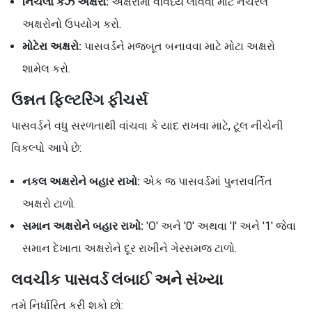
નિચલા કેઝ અક્ષરો:
અક્ષરોમાં વૈવિધ્ય લાવવા માટે નેચરલ
અક્ષરોનો ઉપયોગ કરો.
મોટેરા અક્ષરો:
પાસવર્ડને મજબૂત બનાવવા માટે મોટા અક્ષરો
શામેલ કરો.
ઉન્નત ફિલ્ટરિંગ ફીચર્સ
પાસવર્ડને વધુ સરળતાથી વાંચવા કે યાદ રાખવા માટે, ટૂલ નીચેની
વિકલ્પો આપે છે:
નકલ અક્ષરોને બહાર રાખો:
એક જ પાસવર્ડમાં પુનરાવર્તિત
અક્ષરો ટાળો.
સમાન અક્ષરોને બહાર રાખો:
'O' અને '0' અથવા 'l' અને '1' જેવા
સમાન દેખાતા અક્ષરોને દૂર રાખીને ગેરસમજ ટાળો.
લવચીક પાસવર્ડ લંબાઈ અને સંખ્યા
તમે નિર્ધારિત કરી શકો છો: