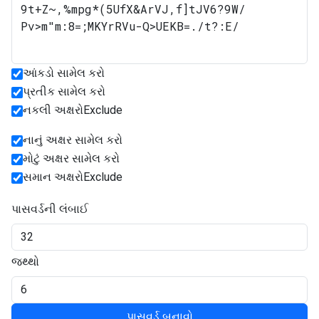
આંકડો સામેલ કરો
પ્રતીક સામેલ કરો
નકલી અક્ષરોExclude
નાનું અક્ષર સામેલ કરો
મોટું અક્ષર સામેલ કરો
સમાન અક્ષરોExclude
પાસવર્ડની લંબાઈ
જથ્થો
પાસવર્ડ બનાવો