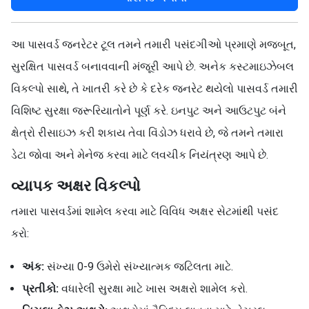
આ પાસવર્ડ જનરેટર ટૂલ તમને તમારી પસંદગીઓ પ્રમાણે મજબૂત,
સુરક્ષિત પાસવર્ડ બનાવવાની મંજૂરી આપે છે. અનેક કસ્ટમાઇઝેબલ
વિકલ્પો સાથે, તે ખાતરી કરે છે કે દરેક જનરેટ થયેલો પાસવર્ડ તમારી
વિશિષ્ટ સુરક્ષા જરૂરિયાતોને પૂર્ણ કરે. ઇનપુટ અને આઉટપુટ બંને
ક્ષેત્રો રીસાઇઝ કરી શકાય તેવા વિંડોઝ ધરાવે છે, જે તમને તમારા
ડેટા જોવા અને મેનેજ કરવા માટે લવચીક નિયંત્રણ આપે છે.
વ્યાપક અક્ષર વિકલ્પો
તમારા પાસવર્ડમાં શામેલ કરવા માટે વિવિધ અક્ષર સેટમાંથી પસંદ
કરો:
અંક:
સંખ્યા 0-9 ઉમેરો સંખ્યાત્મક જટિલતા માટે.
પ્રતીકો:
વધારેલી સુરક્ષા માટે ખાસ અક્ષરો શામેલ કરો.