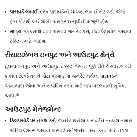
પાસવર્ડ લંબાઈ:
દરેક પાસવર્ડની ચોક્કસ લંબાઈ સેટ કરો, જેમાં
ટૂંકા કોડથી લઈ લાંબી પાસફ્રેઝ સુધીની મંજૂરી હોય.
માત્રા:
એકસાથે ઘણા પાસવર્ડ જનરેટ કરો, મોટા ઉપયોગ અથવા
ટેસ્ટિંગ માટે આદર્શ.
રીસાઇઝેબલ ઇનપુટ અને આઉટપુટ ક્ષેત્રો
ટૂલના ઇનપુટ અને આઉટપુટ ટેક્સ્ટ વિસ્તાર પૂર્ણ રીતે રીસાઇઝ કરી
શકાય છે, જે તમને મોટા પ્રમાણમાં જનરેટ થયેલા પાસવર્ડને
અનાયાસ જોવા અને સંપાદિત કરવા માટે માપ બદલવાની સુવિધા
આપે છે.
આઉટપુટ મેનેજમેન્ટ
ક્લિપબોર્ડ પર નકલ કરો:
જનરેટ થયેલા પાસવર્ડને તત્કાલ તમારા
એપ્લિકેશન્સ અથવા પાસવર્ડ મેનેજર્સમાં પેસ્ટ કરવા માટે નકલ