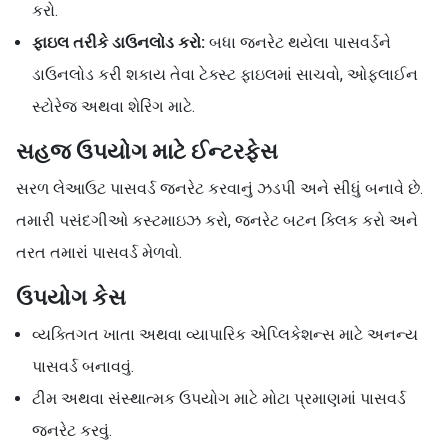
કરો.
ફાઇલ તરીકે ડાઉનલોડ કરો:
બધા જનરેટ થયેલા પાસવર્ડને
ડાઉનલોડ કરી શકાય તેવા ટેક્સ્ટ ફાઇલમાં સાચવો, ઓફલાઈન
સ્ટોરેજ અથવા શેરિંગ માટે.
સહજ ઉપયોગ માટે ઈન્ટરફેસ
સરળ લેઆઉટ પાસવર્ડ જનરેટ કરવાનું ઝડપી અને સીધું બનાવે છે.
તમારી પસંદગીઓ કસ્ટમાઇઝ કરો, જનરેટ બટન ક્લિક કરો અને
તરત તમારાં પાસવર્ડ મેળવો.
ઉપયોગ કેસ
વ્યક્તિગત ખાતા અથવા વ્યાપારિક એપ્લિકેશન્સ માટે અનન્ય
પાસવર્ડ બનાવવું.
ટીમ અથવા સંસ્થાત્મક ઉપયોગ માટે મોટા પ્રમાણમાં પાસવર્ડ
જનરેટ કરવું.