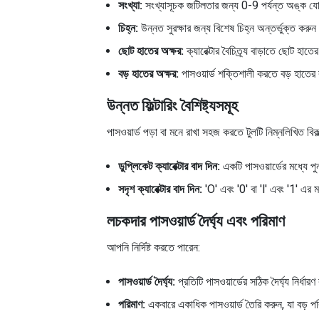
সংখ্যা:
সংখ্যাসূচক জটিলতার জন্য 0-9 পর্যন্ত অঙ্ক 
চিহ্ন:
উন্নত সুরক্ষার জন্য বিশেষ চিহ্ন অন্তর্ভুক্ত করু
ছোট হাতের অক্ষর:
ক্যারেক্টার বৈচিত্র্য বাড়াতে ছোট হাতে
বড় হাতের অক্ষর:
পাসওয়ার্ড শক্তিশালী করতে বড় হাতের ব
উন্নত ফিল্টারিং বৈশিষ্ট্যসমূহ
পাসওয়ার্ড পড়া বা মনে রাখা সহজ করতে টুলটি নিম্নলিখিত বিকল
ডুপ্লিকেট ক্যারেক্টার বাদ দিন:
একটি পাসওয়ার্ডের মধ্যে পুনর
সদৃশ ক্যারেক্টার বাদ দিন:
'O' এবং '0' বা 'l' এবং '1' এর ম
লচকদার পাসওয়ার্ড দৈর্ঘ্য এবং পরিমাণ
আপনি নির্দিষ্ট করতে পারেন:
পাসওয়ার্ড দৈর্ঘ্য:
প্রতিটি পাসওয়ার্ডের সঠিক দৈর্ঘ্য নির্ধ
পরিমাণ:
একবারে একাধিক পাসওয়ার্ড তৈরি করুন, যা বড় পর