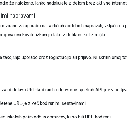
odje že naloženo, lahko nadaljujete z delom brez aktivne intern
nimi napravami
mizirano za uporabo na različnih sodobnih napravah, vključno s p
 omogoča učinkovito izkušnjo tako z dotikom kot z miško.
 takojšnjo uporabo brez registracije ali prijave. Ni skritih omejit
 za obdelavo URL-kodiranih odgovorov spletnih API-jev v berljiv
etene URL-je z več kodiranimi sestavinami.
ed iskalnih poizvedb in obrazcev, ki so bili URL-kodirani.