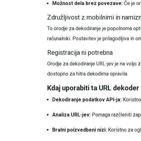
Možnost dela brez povezave:
Če je or
Združljivost z mobilnimi in namiz
To orodje za dekodiranje je popolnoma opti
računalniki. Postavitev je prilagodljiva in
Registracija ni potrebna
Orodje za dekodiranje URL-jev je na voljo za
dostopno za hitra dekodirna opravila.
Kdaj uporabiti ta URL dekoder
Dekodiranje podatkov API-ja:
Koristno
Analiza URL-jev:
Pomaga razčleniti zapl
Bralni poizvedbeni nizi:
Koristno za ogl