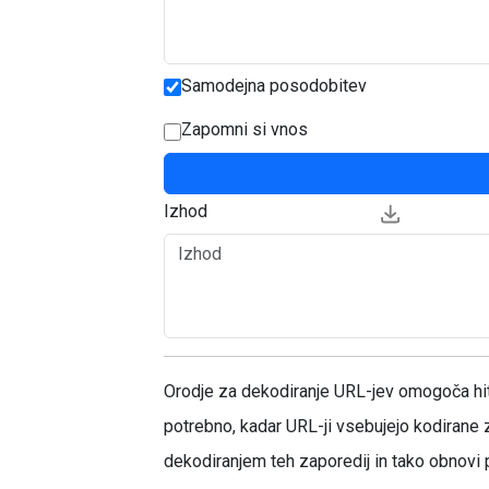
Samodejna posodobitev
Zapomni si vnos
Izhod
Orodje za dekodiranje URL-jev omogoča hite
potrebno, kadar URL-ji vsebujejo kodirane 
dekodiranjem teh zaporedij in tako obnovi p