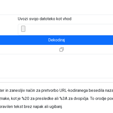
Uvozi svojo datoteko kot vhod
Dekodiraj
r in zanesljiv način za pretvorbo URL-kodiranega besedila nazaj v
znake, kot je %20 za presledke ali %3A za dvopičja. To orodje p
ravilen tekst brez napak ali ugibanj.