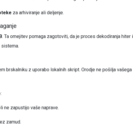
oteke
za arhiviranje ali deljenje.
laganje
B
. Ta omejitev pomaga zagotoviti, da je proces dekodiranja hiter 
i sistema.
 brskalniku z uporabo lokalnih skript. Orodje ne pošilja vašega
:
li ne zapustijo vaše naprave.
rez zamud.