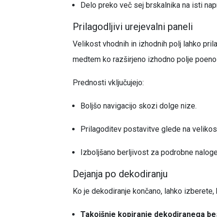
Delo preko več sej brskalnika na isti nap
Prilagodljivi urejevalni paneli
Velikost vhodnih in izhodnih polj lahko pr
medtem ko razširjeno izhodno polje poenos
Prednosti vključujejo:
Boljšo navigacijo skozi dolge nize.
Prilagoditev postavitve glede na velikos
Izboljšano berljivost za podrobne naloge
Dejanja po dekodiranju
Ko je dekodiranje končano, lahko izberete, k
Takojšnje kopiranje dekodiranega be