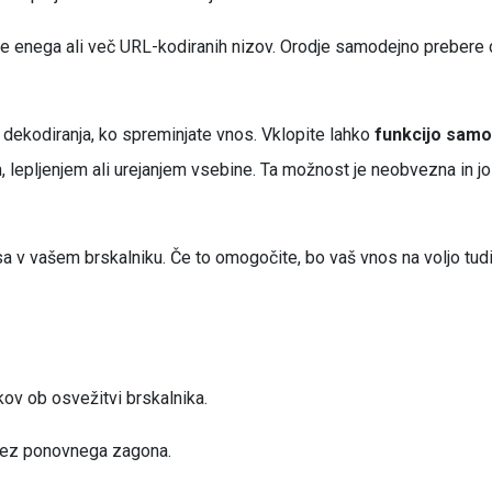
uje enega ali več URL-kodiranih nizov. Orodje samodejno prebere 
 dekodiranja, ko spreminjate vnos. Vklopite lahko
funkcijo samo
pljenjem ali urejanjem vsebine. Ta možnost je neobvezna in jo la
a v vašem brskalniku. Če to omogočite, bo vaš vnos na voljo tudi
v ob osvežitvi brskalnika.
brez ponovnega zagona.