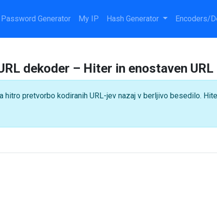
Password Generator
My IP
Hash Generator
Encoders/D
 URL dekoder – Hiter in enostaven URL
 hitro pretvorbo kodiranih URL-jev nazaj v berljivo besedilo. Hit