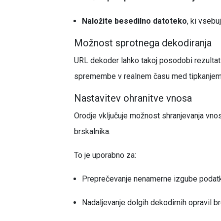
Naložite besedilno datoteko
, ki vseb
Možnost sprotnega dekodiranja
URL dekoder lahko takoj posodobi rezultat
spremembe v realnem času med tipkanjem, le
Nastavitev ohranitve vnosa
Orodje vključuje možnost shranjevanja vnos
brskalnika.
To je uporabno za:
Preprečevanje nenamerne izgube podatko
Nadaljevanje dolgih dekodirnih opravil 