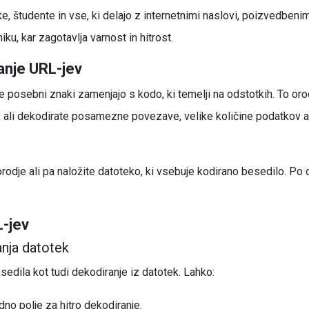
e, študente in vse, ki delajo z internetnimi naslovi, poizvedbenim
u, kar zagotavlja varnost in hitrost.
anje URL-jev
e posebni znaki zamenjajo s kodo, ki temelji na odstotkih. To orod
 ali dekodirate posamezne povezave, velike količine podatkov ali
dje ali pa naložite datoteko, ki vsebuje kodirano besedilo. Po de
L-jev
anja datotek
edila kot tudi dekodiranje iz datotek. Lahko:
no polje za hitro dekodiranje.