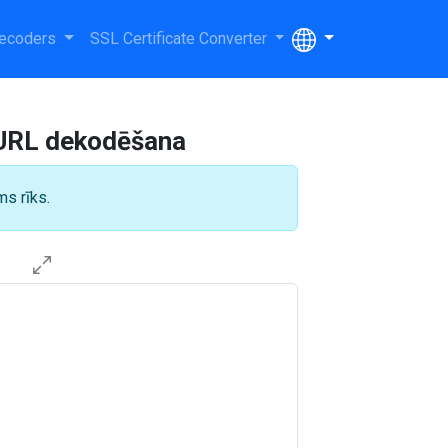
ecoders
SSL Certificate Converter
a URL dekodēšana
ms rīks.