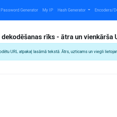
Password Generator
My IP
Hash Generator
Encoders/D
 dekodēšanas rīks - ātra un vienkārš
dētu URL atpakaļ lasāmā tekstā. Ātrs, uzticams un viegli lietoja