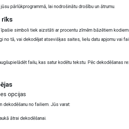
 jūsu pārlūkprogrammā, lai nodrošinātu drošību un ātrumu.
 rīks
īpašie simboli tiek aizstāti ar procentu zīmēm bāzētiem kodiem. 
i no tā, vai dekodējat atsevišķas saites, lielu datu apjomu vai fai
i augšupielādēt failu, kas satur kodētu tekstu. Pēc dekodēšanas r
pējas
des opcijas
gan dekodēšanu no failiem. Jūs varat:
aukā ātrai dekodēšanai.