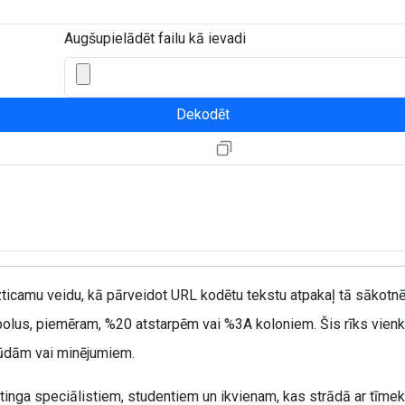
Augšupielādēt failu kā ievadi
Dekodēt
icamu veidu, kā pārveidot URL kodētu tekstu atpakaļ tā sākotnēj
olus, piemēram, %20 atstarpēm vai %3A koloniem. Šis rīks vien
ļūdām vai minējumiem.
etinga speciālistiem, studentiem un ikvienam, kas strādā ar tīm