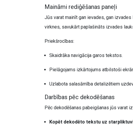
Maināmi rediģēšanas paneļi
Jūs varat mainīt gan ievades, gan izvades
virknes, savukārt paplašināts izvades lauks
Priekšrocības:
Skaidrāka navigācija garos tekstos.
Pielāgojams izkārtojums atbilstoši ekrā
Uzlabota salasāmība detalizētiem uzde
Darbības pēc dekodēšanas
Pēc dekodēšanas pabeigšanas jūs varat izvēl
Kopēt dekodēto tekstu uz starpliktuv