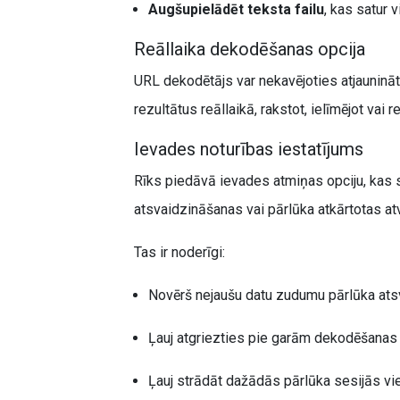
Augšupielādēt teksta failu
, kas satur 
Reāllaika dekodēšanas opcija
URL dekodētājs var nekavējoties atjaunināt
rezultātus reāllaikā, rakstot, ielīmējot vai 
Ievades noturības iestatījums
Rīks piedāvā ievades atmiņas opciju, kas s
atsvaidzināšanas vai pārlūka atkārtotas at
Tas ir noderīgi:
Novērš nejaušu datu zudumu pārlūka ats
Ļauj atgriezties pie garām dekodēšanas
Ļauj strādāt dažādās pārlūka sesijās vie