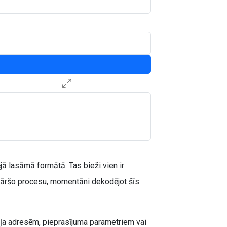
ā lasāmā formātā. Tas bieži vien ir
kāršo procesu, momentāni dekodējot šīs
ekļa adresēm, pieprasījuma parametriem vai