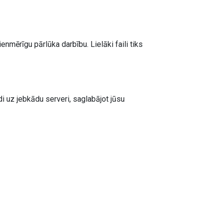
mērīgu pārlūka darbību. Lielāki faili tiks
i uz jebkādu serveri, saglabājot jūsu