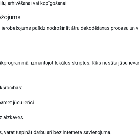
ilu
, arhivēšanai vai kopīgošanai.
bežojums
 ierobežojums palīdz nodrošināt ātru dekodēšanas procesu un vien
lūkprogrammā, izmantojot lokālus skriptus. Rīks nesūta jūsu ievad
kšrocības:
met jūsu ierīci.
z aizkaves.
ts, varat turpināt darbu arī bez interneta savienojuma.