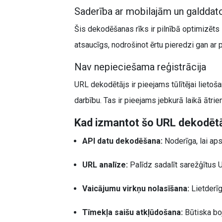
Saderība ar mobilajām un galddat
Šis dekodēšanas rīks ir pilnībā optimizēts
atsaucīgs, nodrošinot ērtu pieredzi gan ar 
Nav nepieciešama reģistrācija
URL dekodētājs ir pieejams tūlītējai lietoš
darbību. Tas ir pieejams jebkurā laikā āt
Kad izmantot šo URL dekodēt
API datu dekodēšana:
Noderīga, lai ap
URL analīze:
Palīdz sadalīt sarežģītus
Vaicājumu virkņu nolasīšana:
Lietderīg
Tīmekļa saišu atkļūdošana:
Būtiska boj