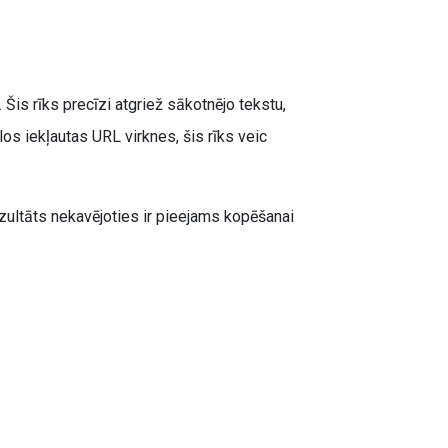
Šis rīks precīzi atgriež sākotnējo tekstu,
los iekļautas URL virknes, šis rīks veic
ezultāts nekavējoties ir pieejams kopēšanai