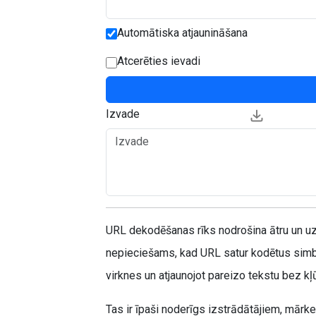
Automātiska atjaunināšana
Atcerēties ievadi
Izvade
URL dekodēšanas rīks nodrošina ātru un uzt
nepieciešams, kad URL satur kodētus simb
virknes un atjaunojot pareizo tekstu bez k
Tas ir īpaši noderīgs izstrādātājiem, mārk