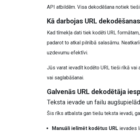
API atbildēm. Visa dekodēšana notiek tieši
Kā darbojas URL dekodēšanas
Kad tīmekļa dati tiek kodēti URL formātam, 
padarot to atkal pilnībā salasāmu. Neatkarīg
uzdevumu efektīvi.
Jūs varat ievadīt kodēto URL tieši rīkā va
vai saglabāšanai.
Galvenās URL dekodētāja ies
Teksta ievade un failu augšupielā
Šis rīks atbalsta gan tiešu teksta ievadi, 
Manuāli ielīmēt kodētus URL
ievades l