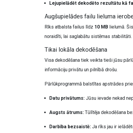
Lejupielādēt dekodēto rezultātu kā fa
Augšupielādes failu lieluma iero
Rīks atbalsta failus līdz
10 MB
lielumā. Šis
noraidīti, lai saglabātu sistēmas stabilitāti.
Tikai lokāla dekodēšana
Visa dekodēšana tiek veikta tieši jūsu pār
informāciju privātu un pilnībā drošu.
Pārlūkprogrammā balstītas apstrādes prie
Datu privātums:
Jūsu ievade nekad nepa
Augsts ātrums:
Tūlītēja dekodēšana be
Darbība bezsaistē:
Ja rīks jau ir ielādē