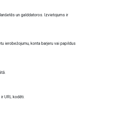
lanšetēs un galddatoros. Izvietojums ir
tu ierobežojumu, konta barjeru vai papildus
ātā.
ir URL kodēti.
.