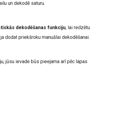
ailu un dekodē saturu.
tiskās dekodēšanas funkciju
, lai redzētu
gt, ja dodat priekšroku manuālai dekodēšanai.
u, jūsu ievade būs pieejama arī pēc lapas