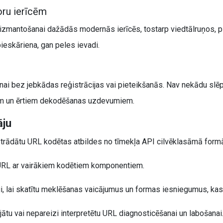
oru ierīcēm
 izmantošanai dažādās modernās ierīcēs, tostarp viedtālruņos, p
pieskāriena, gan peles ievadi.
anai bez jebkādas reģistrācijas vai pieteikšanās. Nav nekādu slēp
riem un ērtiem dekodēšanas uzdevumiem.
āju
strādātu URL kodētas atbildes no tīmekļa API cilvēklasāmā form
 URL ar vairākiem kodētiem komponentiem.
i, lai skatītu meklēšanas vaicājumus un formas iesniegumus, kas 
ātu vai nepareizi interpretētu URL diagnosticēšanai un labošanai