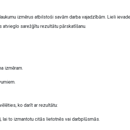
 laukumu izmērus atbilstoši savām darba vajadzībām. Lieli ievade
 atvieglo sarežģītu rezultātu pārskatīšanu.
na izmēram.
vumiem.
ēties, ko darīt ar rezultātu:
i
, lai to izmantotu citās lietotnēs vai darbplūsmās.