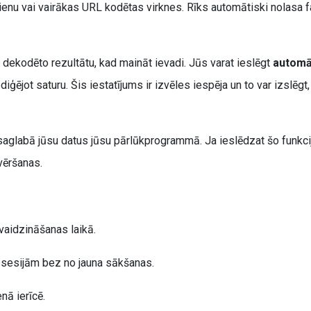
vienu vai vairākas URL kodētas virknes. Rīks automātiski nolasa f
 dekodēto rezultātu, kad maināt ievadi. Jūs varat ieslēgt
automā
rediģējot saturu. Šis iestatījums ir izvēles iespēja un to var izslē
aglabā jūsu datus jūsu pārlūkprogrammā. Ja ieslēdzat šo funkcij
vēršanas.
vaidzināšanas laikā.
 sesijām bez no jauna sākšanas.
nā ierīcē.